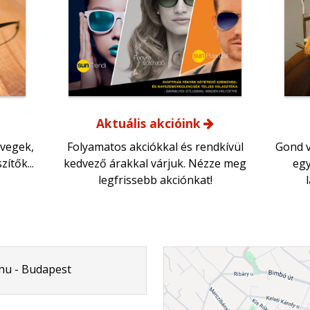
Aktuális akcióink
vegek,
Folyamatos akciókkal és rendkívül
Gond v
ítők...
kedvező árakkal várjuk. Nézze meg
egy
legfrissebb akciónkat!
hu - Budapest