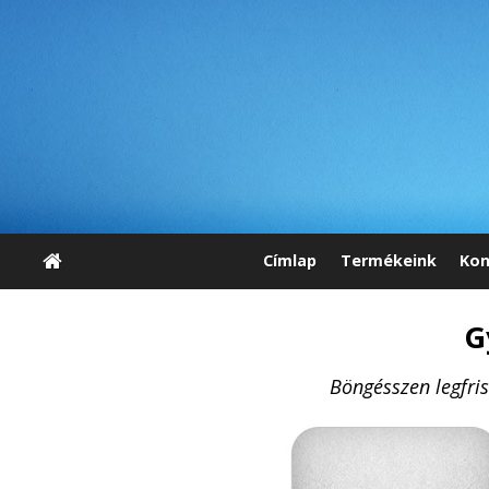
Címlap
Termékeink
Kon
G
Böngésszen legfri