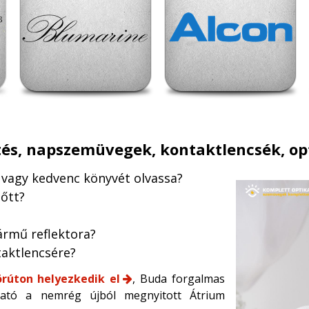
és, napszemüvegek, kontaktlencsék, opt
t vagy kedvenc könyvét olvassa?
őtt?
ármű reflektora?
aktlencsére?
rúton helyezkedik el
, Buda forgalmas
lható a nemrég újból megnyitott Átrium