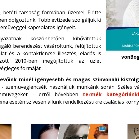
, betéti társaság formában üzemel. Előtte
en dolgoztunk. Több évtizede szolgáljuk ki
zemüveggel kapcsolatos igényeit.
ázatnak köszönhetően kibővítettük
sgáló berendezést vásároltunk, felújítottuk
at és a kontaktlencse illesztés, eladás is
vonBog
özött. 2010-ben megújítottuk az üzlet
 végleges formáját.
evőink minél igényesebb és magas színvonalú kiszolg
R - szemüveglencséit használjuk munkánk során. Széles v
zemüvegeket - erről bővebben
termék kategóriánk
ma esetén szívesen állunk rendelkezésükre családias körn