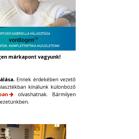
en márkapont vagyunk!
álása.
Ennek érdekében vezető
álasztékban kínálunk különböző
ban
olvashatnak. Bármilyen
yezetünkben.