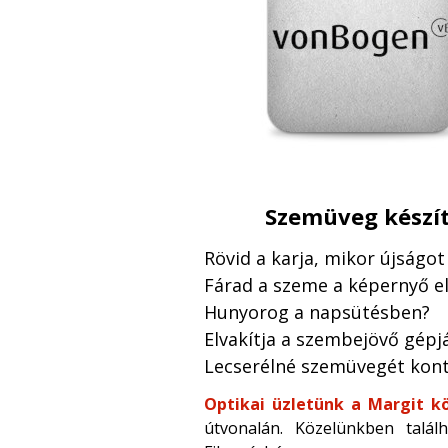
Szemüveg készít
Rövid a karja, mikor újságo
Fárad a szeme a képernyő el
Hunyorog a napsütésben?
Elvakítja a szembejövő gépj
Lecserélné szemüvegét kont
Optikai üzletünk a Margit kö
útvonalán. Közelünkben talá