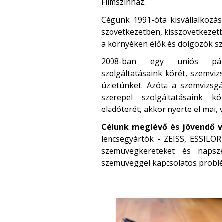
Filmszínház.
Cégünk 1991-óta kisvállalkozás
szövetkezetben, kisszövetkezetb
a környéken élők és dolgozók s
2008-ban egy uniós pály
szolgáltatásaink körét, szemviz
üzletünket. Azóta a szemvizsgál
szerepel szolgáltatásaink k
eladóterét, akkor nyerte el mai,
Célunk meglévő és jövendő v
lencsegyártók - ZEISS, ESSILO
szemüvegkereteket és naps
szemüveggel kapcsolatos problé