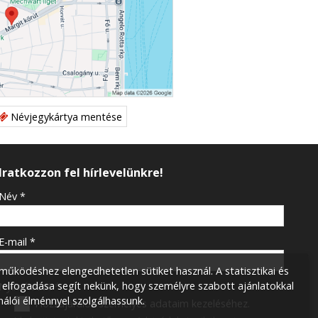
Névjegykártya mentése
Iratkozzon fel hírlevelünkre!
-
Név
*
-
E-mail
*
űködéshez elengedhetetlen sütiket használ. A statisztikai és
 elfogadása segít nekünk, hogy személyre szabott ajánlatokkal
-
Nyilatkozat
*
nálói élménnyel szolgálhassunk.
Hozzájárulok személyes adataim kezeléséhez.