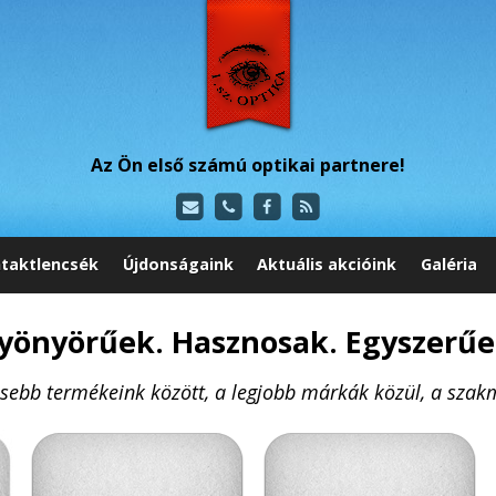
Az Ön első számú optikai partnere!
taktlencsék
Újdonságaink
Aktuális akcióink
Galéria
yönyörűek. Hasznosak. Egyszerűe
ssebb termékeink között, a legjobb márkák közül, a szakm